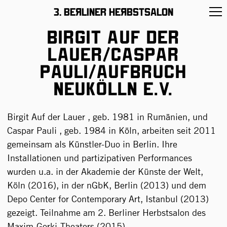
11 –26/November/2017
3. BeЯliner HeЯbstsalon
Birgit Auf der
Lauer/Caspar
Pauli/Aufbruch
Neukölln e.V.
Birgit Auf der Lauer , geb. 1981 in Rumänien, und
Caspar Pauli , geb. 1984 in Köln, arbeiten seit 2011
gemeinsam als Künstler-Duo in Berlin. Ihre
Installationen und partizipativen Performances
wurden u.a. in der Akademie der Künste der Welt,
Köln (2016), in der nGbK, Berlin (2013) und dem
Depo Center for Contemporary Art, Istanbul (2013)
gezeigt. Teilnahme am 2. Berliner Herbstsalon des
Maxim-Gorki-Theaters (2015).