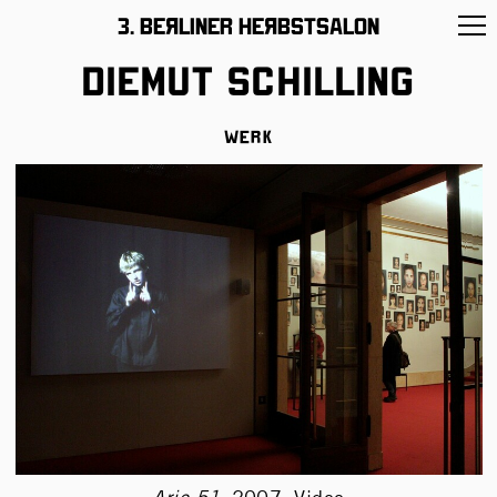
11 –26/November/2017
3. BeЯliner HeЯbstsalon
Diemut Schilling
Werk