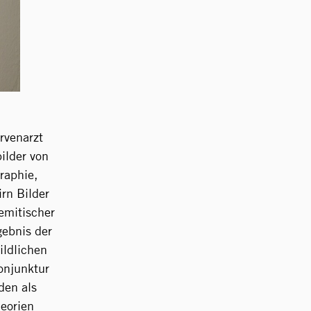
rvenarzt
ilder von
raphie,
irn Bilder
emitischer
gebnis der
ildlichen
onjunktur
den als
eorien