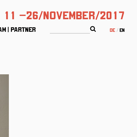
11 –26/November/2017
am | Partner
de
en