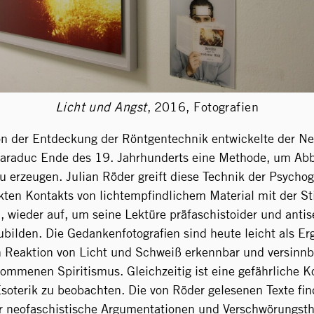
Licht und Angst
,
2016, Fotografien
von der Entdeckung der Röntgentechnik entwickelte der Ne
Baraduc Ende des 19. Jahrhunderts eine Methode, um Abb
 erzeugen. Julian Röder greift diese Technik der Psychog
ekten Kontakts von lichtempfindlichem Material mit der St
, wieder auf, um seine Lektüre präfaschistoider und antis
bilden. Die Gedankenfotografien sind heute leicht als Er
Reaktion von Licht und Schweiß erkennbar und versinnb
ommenen Spiritismus. Gleichzeitig ist eine gefährliche K
Esoterik zu beobachten. Die von Röder gelesenen Texte fin
r neofaschistische Argumentationen und Verschwörungsth