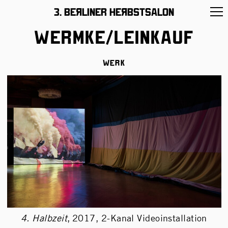
11 –26/November/2017
3. BeЯliner HeЯbstsalon
Wermke/Leinkauf
Werk
4. Halbzeit
,
2017, 2-Kanal Videoinstallation