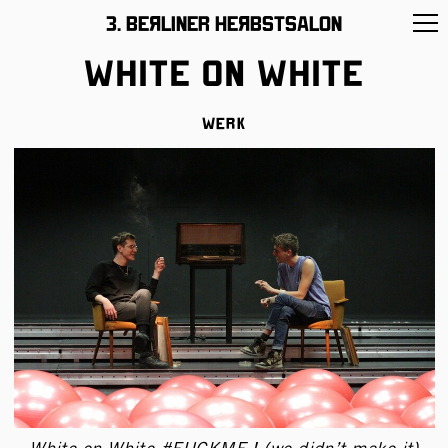
11 –26/November/2017
3. BeЯliner HeЯbstsalon
White on White
Werk